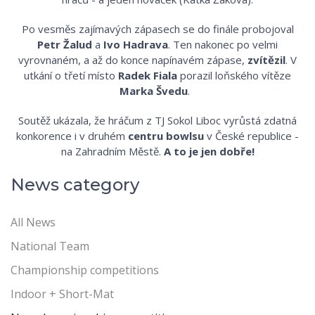
Po vesměs zajímavých zápasech se do finále probojoval
Petr Žalud
a
Ivo Hadrava
. Ten nakonec po velmi
vyrovnaném, a až do konce napínavém zápase,
zvítězil
. V
utkání o třetí místo
Radek Fiala
porazil loňského vítěze
Marka Švedu
.
Soutěž ukázala, že hráčum z TJ Sokol Liboc vyrůstá zdatná
konkorence i v druhém
centru
bowlsu
v České republice -
na Zahradním Městě.
A to je jen dobře!
News category
All News
National Team
Championship competitions
Indoor + Short-Mat