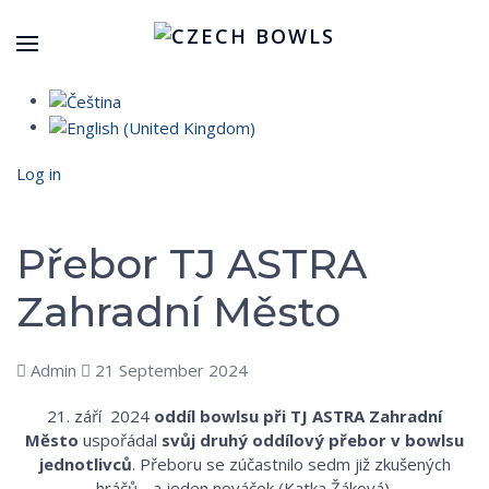
Log in
Přebor TJ ASTRA
Zahradní Město
Admin
21 September 2024
21. září
2024
oddíl bowlsu při
TJ ASTRA Zahradní
Město
uspořádal
svůj druhý oddílový přebor v bowlsu
jednotlivců
. Přeboru se zúčastnilo sedm již zkušených
hráčů - a jeden nováček (Katka Žáková).